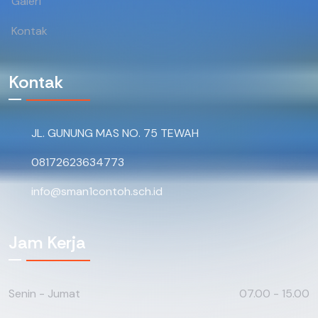
Galeri
Kontak
Kontak
JL. GUNUNG MAS NO. 75 TEWAH
08172623634773
info@sman1contoh.sch.id
Jam Kerja
Senin - Jumat
07.00 - 15.00