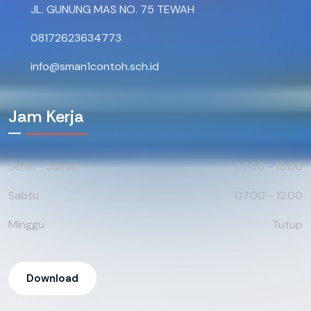
JL. GUNUNG MAS NO. 75 TEWAH
08172623634773
info@sman1contoh.sch.id
Jam Kerja
Senin - Jumat
07.00 - 15.00
Sabtu
07.00 - 12.00
Minggu
Tutup
Download