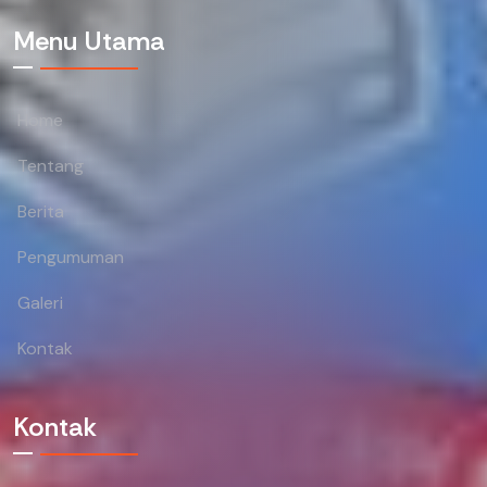
Menu Utama
Home
Tentang
Berita
Pengumuman
Galeri
Kontak
Kontak