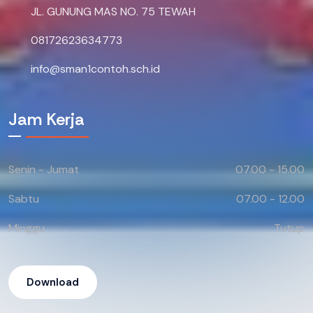
JL. GUNUNG MAS NO. 75 TEWAH
08172623634773
info@sman1contoh.sch.id
Jam Kerja
Senin - Jumat
07.00 - 15.00
Sabtu
07.00 - 12.00
Minggu
Tutup
Download